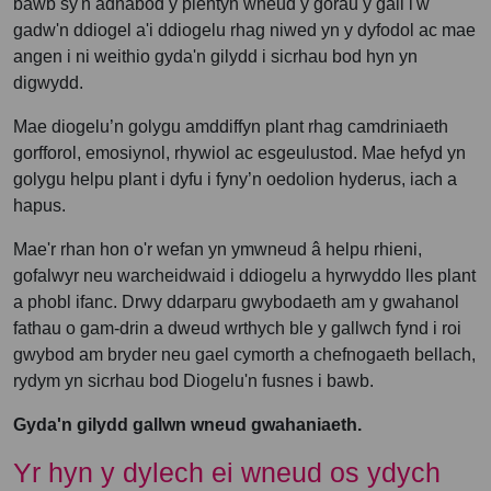
bawb sy'n adnabod y plentyn wneud y gorau y gall i'w
gadw'n ddiogel a'i ddiogelu rhag niwed yn y dyfodol ac mae
angen i ni weithio gyda'n gilydd i sicrhau bod hyn yn
digwydd.
Mae diogelu’n golygu amddiffyn plant rhag camdriniaeth
gorfforol, emosiynol, rhywiol ac esgeulustod. Mae hefyd yn
golygu helpu plant i dyfu i fyny’n oedolion hyderus, iach a
hapus.
Mae'r rhan hon o'r wefan yn ymwneud â helpu rhieni,
gofalwyr neu warcheidwaid i ddiogelu a hyrwyddo lles plant
a phobl ifanc. Drwy ddarparu gwybodaeth am y gwahanol
fathau o gam-drin a dweud wrthych ble y gallwch fynd i roi
gwybod am bryder neu gael cymorth a chefnogaeth bellach,
rydym yn sicrhau bod Diogelu'n fusnes i bawb.
Gyda'n gilydd gallwn wneud gwahaniaeth.
Yr hyn y dylech ei wneud os ydych