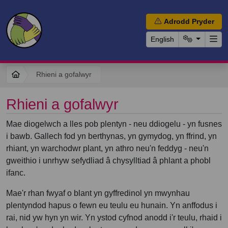
Adrodd Pryder
English
Rhieni a gofalwyr
Rhieni a gofalwyr
Mae diogelwch a lles pob plentyn - neu ddiogelu - yn fusnes
i bawb. Gallech fod yn berthynas, yn gymydog, yn ffrind, yn
rhiant, yn warchodwr plant, yn athro neu'n feddyg - neu'n
gweithio i unrhyw sefydliad â chysylltiad â phlant a phobl
ifanc.
Mae'r rhan fwyaf o blant yn gyffredinol yn mwynhau
plentyndod hapus o fewn eu teulu eu hunain. Yn anffodus i
rai, nid yw hyn yn wir. Yn ystod cyfnod anodd i'r teulu, rhaid i