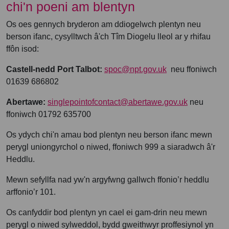
chi'n poeni am blentyn
Os oes gennych bryderon am ddiogelwch plentyn neu
berson ifanc, cysylltwch â'ch Tîm Diogelu lleol ar y rhifau
ffôn isod:
Castell-nedd Port Talbot:
spoc@npt.gov.uk
neu ffoniwch
01639 686802
Abertawe:
singlepointofcontact@abertawe.gov.uk
neu
ffoniwch 01792 635700
Os ydych chi'n amau bod plentyn neu berson ifanc mewn
perygl uniongyrchol o niwed, ffoniwch 999 a siaradwch â'r
Heddlu.
Mewn sefyllfa nad yw'n argyfwng gallwch ffonio’r heddlu
arffonio’r 101.
Os canfyddir bod plentyn yn cael ei gam-drin neu mewn
perygl o niwed sylweddol, bydd gweithwyr proffesiynol yn