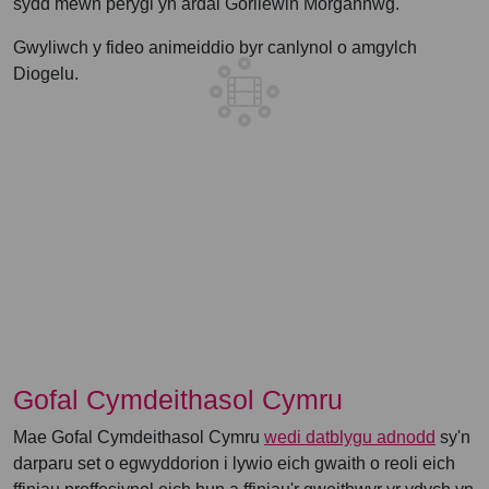
sydd mewn perygl yn ardal Gorllewin Morgannwg.
Gwyliwch y fideo animeiddio byr canlynol o amgylch
Diogelu.
Gofal Cymdeithasol Cymru
Mae Gofal Cymdeithasol Cymru
wedi datblygu adnodd
sy'n
darparu set o egwyddorion i lywio eich gwaith o reoli eich