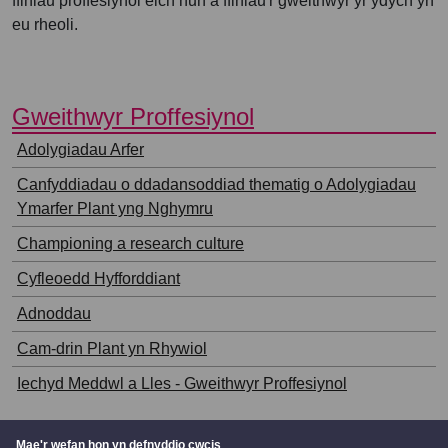
ffiniau proffesiynol eich hun a ffiniau'r gweithwyr yr ydych yn
eu rheoli.
⠀
Gweithwyr Proffesiynol
⠀
Adolygiadau Arfer
Canfyddiadau o ddadansoddiad thematig o Adolygiadau
Ymarfer Plant yng Nghymru
Championing a research culture
Cyfleoedd Hyfforddiant
Adnoddau
Cam-drin Plant yn Rhywiol
Iechyd Meddwl a Lles - Gweithwyr Proffesiynol
Mae'r wefan hon yn defnyddio cwcis