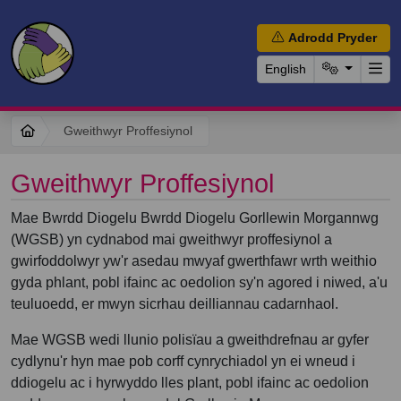
Adrodd Pryder
English
Gweithwyr Proffesiynol
Gweithwyr Proffesiynol
Mae Bwrdd Diogelu Bwrdd Diogelu Gorllewin Morgannwg
(WGSB) yn cydnabod mai gweithwyr proffesiynol a
gwirfoddolwyr yw'r asedau mwyaf gwerthfawr wrth weithio
gyda phlant, pobl ifainc ac oedolion sy'n agored i niwed, a'u
teuluoedd, er mwyn sicrhau deilliannau cadarnhaol.
Mae WGSB wedi llunio polisïau a gweithdrefnau ar gyfer
cydlynu'r hyn mae pob corff cynrychiadol yn ei wneud i
ddiogelu ac i hyrwyddo lles plant, pobl ifainc ac oedolion