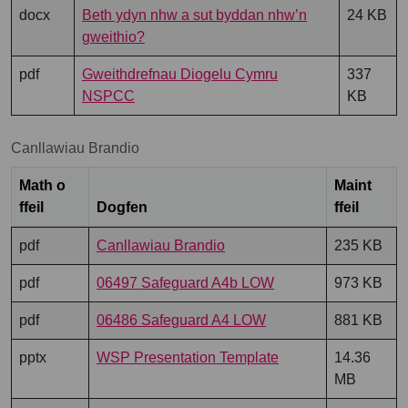
docx
Beth ydyn nhw a sut byddan nhw’n
24 KB
gweithio?
pdf
Gweithdrefnau Diogelu Cymru
337
NSPCC
KB
Canllawiau Brandio
Math o
Maint
ffeil
Dogfen
ffeil
pdf
Canllawiau Brandio
235 KB
pdf
06497 Safeguard A4b LOW
973 KB
pdf
06486 Safeguard A4 LOW
881 KB
pptx
WSP Presentation Template
14.36
MB