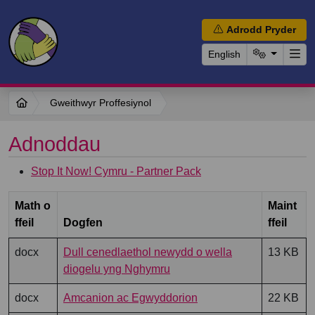
Adrodd Pryder
English
Gweithwyr Proffesiynol
Adnoddau
Stop It Now! Cymru - Partner Pack
Math o
Maint
ffeil
Dogfen
ffeil
docx
Dull cenedlaethol newydd o wella
13 KB
diogelu yng Nghymru
docx
Amcanion ac Egwyddorion
22 KB