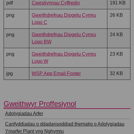
pdf
Cwestiynnau Cyffredin
191 KB
png
Gweithdrefnau Diogelu Cymru
26 KB
Logo C
png
Gweithdrefnau Diogelu Cymru
24 KB
Logo BW
png
Gweithdrefnau Diogelu Cymru
23 KB
Logo W
jpg
WSP App Email Footer
32 KB
⠀
Gweithwyr Proffesiynol
⠀
Adolygiadau Arfer
Canfyddiadau o ddadansoddiad thematig o Adolygiadau
Ymarfer Plant yng Nghymru