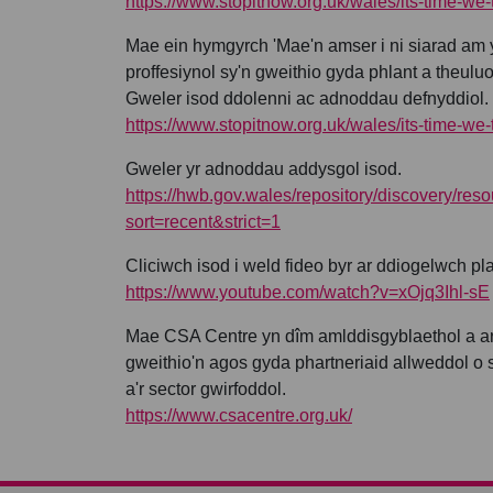
https://www.stopitnow.org.uk/wales/its-time-we-t
Mae ein hymgyrch 'Mae'n amser i ni siarad am y 
proffesiynol sy'n gweithio gyda phlant a theulu
Gweler isod ddolenni ac adnoddau defnyddiol.
https://www.stopitnow.org.uk/wales/its-time-we-t
Gweler yr adnoddau addysgol isod.
https://hwb.gov.wales/repository/discovery/
sort=recent&strict=1
Cliciwch isod i weld fideo byr ar ddiogelwch pla
https://www.youtube.com/watch?v=xOjq3Ihl-sE
Mae CSA Centre yn dîm amlddisgyblaethol a ari
gweithio'n agos gyda phartneriaid allweddol o
a'r sector gwirfoddol.
https://www.csacentre.org.uk/