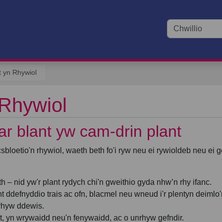
t yn Rhywiol
 Rhywiol
ar blant yw cam-drin plant
bloetio'n rhywiol, waeth beth fo'i ryw neu ei rywioldeb neu ei g
– nid yw'r plant rydych chi'n gweithio gyda nhw’n rhy ifanc.
 ddefnyddio trais ac ofn, blacmel neu wneud i'r plentyn deimlo'
rhyw ddewis.
t, yn wrywaidd neu'n fenywaidd, ac o unrhyw gefndir.