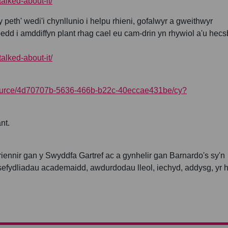
alked-about-it/
peth' wedi'i chynllunio i helpu rhieni, gofalwyr a gweithwyr
oedd i amddiffyn plant rhag cael eu cam-drin yn rhywiol a'u hecs
alked-about-it/
resource/4d70707b-5636-466b-b22c-40eccae431be/cy?
nt.
ennir gan y Swyddfa Gartref ac a gynhelir gan Barnardo's sy'n
 sefydliadau academaidd, awdurdodau lleol, iechyd, addysg, yr 