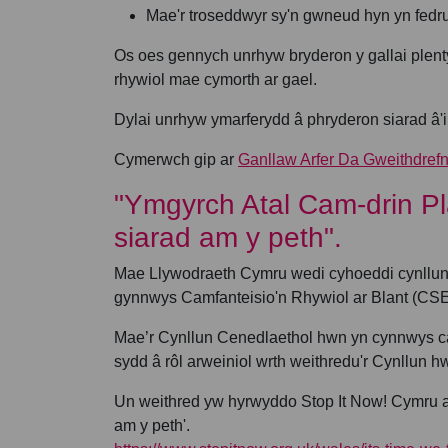
Mae'r troseddwyr sy'n gwneud hyn yn fedru
Os oes gennych unrhyw bryderon y gallai plent
rhywiol mae cymorth ar gael.
Dylai unrhyw ymarferydd â phryderon siarad â'i
Cymerwch gip ar
Ganllaw Arfer Da Gweithdrefn
"Ymgyrch Atal Cam-drin Pl
siarad am y peth".
Mae Llywodraeth Cymru wedi cyhoeddi cynllun g
gynnwys Camfanteisio'n Rhywiol ar Blant (CS
Mae’r Cynllun Cenedlaethol hwn yn cynnwys ca
sydd â rôl arweiniol wrth weithredu'r Cynllun h
Un weithred yw hyrwyddo Stop It Now! Cymru a'i
am y peth'.