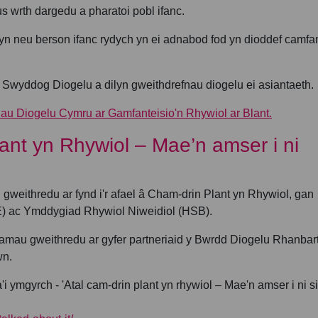
s wrth dargedu a pharatoi pobl ifanc.
yn neu berson ifanc rydych yn ei adnabod fod yn dioddef camfan
 Swyddog Diogelu a dilyn gweithdrefnau diogelu ei asiantaeth.
au Diogelu Cymru ar Gamfanteisio'n Rhywiol ar Blant.
ant yn Rhywiol – Mae’n amser i ni
weithredu ar fynd i'r afael â Cham-drin Plant yn Rhywiol, gan
E) ac Ymddygiad Rhywiol Niweidiol (HSB).
mau gweithredu ar gyfer partneriaid y Bwrdd Diogelu Rhanbar
wn.
 ymgyrch - 'Atal cam-drin plant yn rhywiol – Mae'n amser i ni s