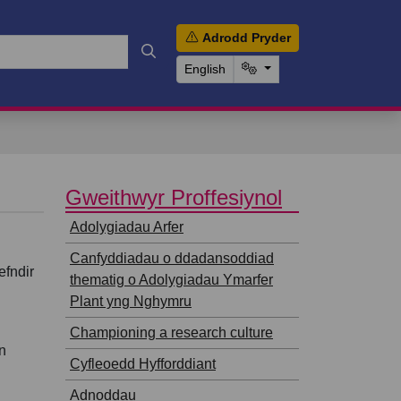
Adrodd Pryder
English
⠀
Gweithwyr Proffesiynol
⠀
Adolygiadau Arfer
Canfyddiadau o ddadansoddiad
efndir
thematig o Adolygiadau Ymarfer
Plant yng Nghymru
Championing a research culture
n
Cyfleoedd Hyfforddiant
Adnoddau