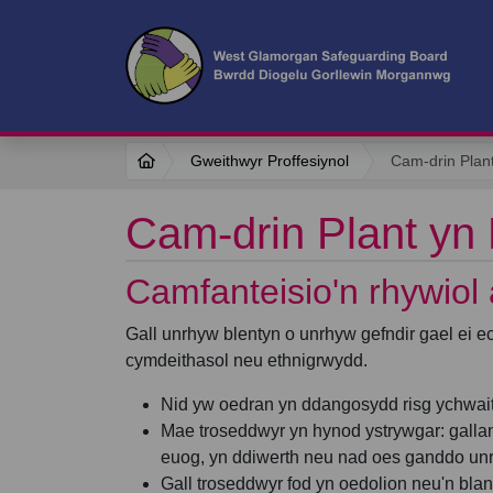
Gweithwyr Proffesiynol
Cam-drin Plan
Cam-drin Plant yn
Camfanteisio'n rhywiol 
Gall unrhyw blentyn o unrhyw gefndir gael ei ecs
cymdeithasol neu ethnigrwydd.
Nid yw oedran yn ddangosydd risg ychwaith 
Mae troseddwyr yn hynod ystrywgar: gallant
euog, yn ddiwerth neu nad oes ganddo un
Gall troseddwyr fod yn oedolion neu'n blan