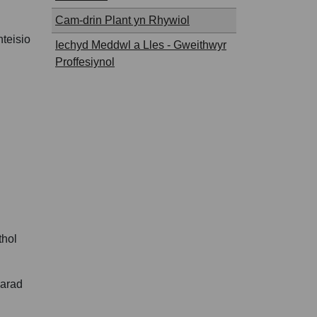
Cam-drin Plant yn Rhywiol
teisio
Iechyd Meddwl a Lles - Gweithwyr
Proffesiynol
thol
iarad